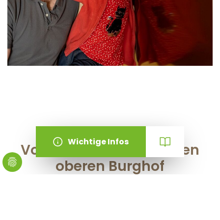
Vom neuen Tor bis in den
oberen Burghof
Der
Erlebnisaufzug erspart
Ihnen den rund 20-
minütigen
steilen Fußweg
hinauf zur Burg. Doch nicht