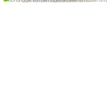
unabhängiger von den tagesaktuellen Einflüssen und
Abhängigkeiten von Politik und Wirtschaft zu machen.
Unsere Ziele
Wir möchten, dass die Zukunft der Burg Altena
dauerhaft gesichert ist. Dies betrifft nicht nur das
Baudenkmal von nationaler Bedeutung und den
Museumsbetrieb. Uns ist zudem wichtig, dass die Burg
und das Deutsche Drahtmuseum leben – ein
abwechslungsreiches Veranstaltungsprogramm ist
uns daher ein weiteres Anliegen.
Die Märkische Kulturstiftung Burg Altena setzt sich ein
für: