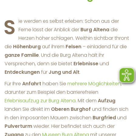
S
ie werden es selbst erleben: Schon aus der
Ferne lässt der Anblick der
Burg Altena
die
Herzen höher schlagen. Weithin sichtbar thront
die
Höhenburg
auf ihrem
Felsen
– einladend für die
ganze Familie
. Und die Burg Altena hält ihr
Versprechen, denn sie bietet
Erlebnisse
und
Entdeckungen
für
Jung und Alt
.
Für Ihre
Anfahrt
haben Sie
mehrere Möglichkeiten
,
darunter zum Beispiel den barrierefreien
Erlebnisaufzug zur Burg Altena
. Mit dem
Aufzug
landen Sie direkt im
Oberen Burghof
und finden sich
in den imposanten Mauern zwischen
Burgfried
und
Pulverturm
wieder. Hier befindet sich auch der
Zugang
zu den
Museen Burg Altena
mit unserer