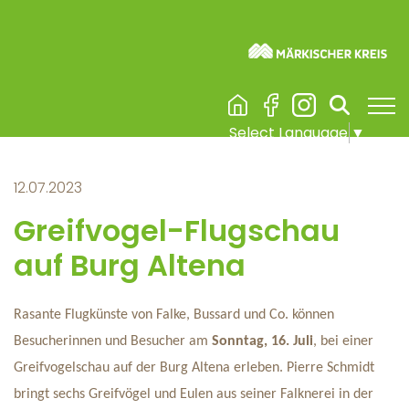
Visuelle
Assistenzsoftware
Skip to main content
Burg Altena & Erlebnisaufzug
news
You are here:
öffnen.
detailansicht
Select Language
▼
12.07.2023
Greifvogel-Flugschau
auf Burg Altena
Rasante Flugkünste von Falke, Bussard und Co. können
Besucherinnen und Besucher am
Sonntag, 16. Juli
, bei einer
Greifvogelschau auf der Burg Altena erleben. Pierre Schmidt
bringt sechs Greifvögel und Eulen aus seiner Falknerei in der