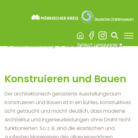
Visuelle
Assistenzsoftware
Skip to main content
Burg Altena & Erlebnisaufzug
You are here:
öffnen.
Deutsches Drahtmuseum
Ausstellungen
Select Language
▼
Dauerausstellung
Konstruieren und Bauen
Konstruieren und Bauen
Der architektonisch gerasterte Ausstellungsraum
Konstruieren und Bauen ist in ein kühles, konstruktives
Licht getaucht und macht deutlich, dass moderne
Architektur und Ingenieurleistungen ohne Draht nicht
funktionierten. So z. B. sind die elastischen und
zugfesten Moniereisen des allgegenwärtigen