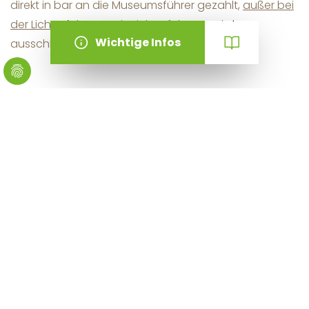
direkt in bar an die Museumsführer gezahlt,
außer bei
der Lichterführung
. Die Lichterführung wird
ausschließlich per Rechnung bezahlt.
Buchen Sie jetzt Ihre Führung:
Angaben zur Führung
Führungen
*
Anzahl der Teilnehmer:innen
*
Wunschtermin
*